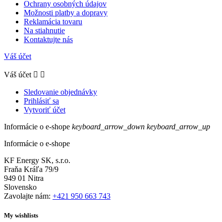
Ochrany osobných údajov
Možnosti platby a dopravy
Reklamácia tovaru
Na stiahnutie
Kontaktujte nás
Váš účet
Váš účet


Sledovanie objednávky
Prihlásiť sa
Vytvoriť účet
Informácie o e-shope
keyboard_arrow_down
keyboard_arrow_up
Informácie o e-shope
KF Energy SK, s.r.o.
Fraňa Kráľa 79/9
949 01 Nitra
Slovensko
Zavolajte nám:
+421 950 663 743
My wishlists