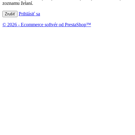
zoznamu želaní.
Prihlásiť sa
Zrušiť
© 2026 - Ecommerce softvér od PrestaShop™