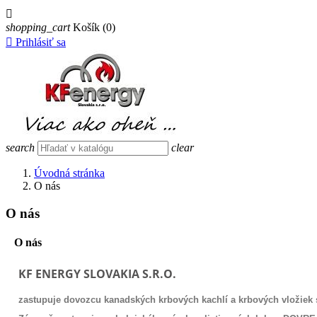

shopping_cart
Košík
(0)

Prihlásiť sa
search
clear
Úvodná stránka
O nás
O nás
O nás
KF ENERGY SLOVAKIA S.R.O.
zastupuje dovozcu kanadských krbových kachlí a krbových vložiek 