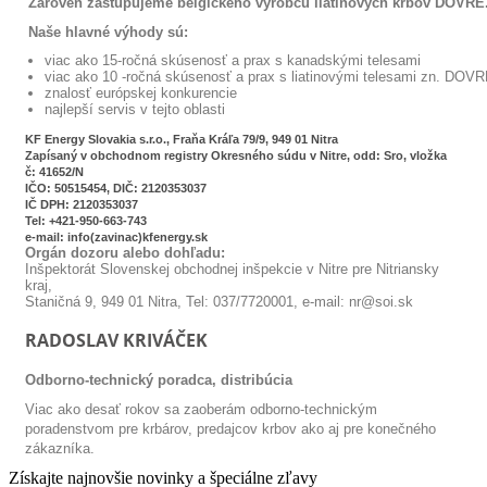
Zároveň zastupujeme belgického výrobcu liatinových krbov DOVRE
Naše hlavné výhody sú:
viac ako 15-ročná skúsenosť a prax s kanadskými telesami
viac ako 10 -ročná skúsenosť a prax s liatinovými telesami zn. DOV
znalosť európskej konkurencie
najlepší servis v tejto oblasti
KF Energy Slovakia s.r.o., Fraňa Kráľa 79/9, 949 01 Nitra
Zapísaný v obchodnom registry Okresného súdu v Nitre, odd: Sro, vložka
č: 41652/N
IČO: 50515454, DIČ: 2120353037
IČ DPH: 2120353037
Tel: +421-950-663-743
e-mail: info(zavinac)kfenergy.sk
Orgán dozoru alebo dohľadu:
Inšpektorát Slovenskej obchodnej inšpekcie v Nitre pre Nitriansky
kraj,
Staničná 9, 949 01 Nitra, Tel: 037/7720001, e-mail: nr@soi.sk
RADOSLAV KRIVÁČEK
Odborno-technický poradca, distribúcia
Viac ako desať rokov sa zaoberám odborno-technickým
poradenstvom pre krbárov, predajcov krbov ako aj pre konečného
zákazníka.
Získajte najnovšie novinky a špeciálne zľavy