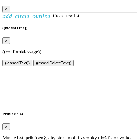
×
add_circle_outline
Create new list
((modalTitle))
×
((confirmMessage))
((cancelText))
((modalDeleteText))
Vytvoriť zoznam želaní
×
Názov zoznamu želaní
Zrušiť
Vytvoriť zoznam želaní
Prihlásiť sa
×
Musíte byť prihlásený, aby ste si mohli výrobky uložiť do svojho