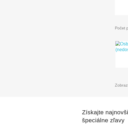
Počet 
Zobrazu
Získajte najnovš
špeciálne zľavy