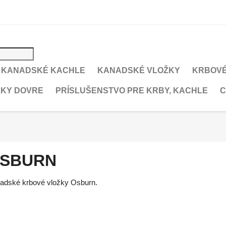
KANADSKÉ KACHLE
KANADSKÉ VLOŽKY
KRBOVÉ
ŽKY DOVRE
PRÍSLUŠENSTVO PRE KRBY, KACHLE
C
SBURN
adské krbové vložky Osburn.