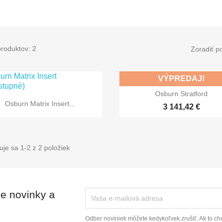
produktov: 2
Zoradiť p
VÝPREDAJ!

Rýchly náhľad
Osburn Stratford

Rýchly náhľad
Osburn Matrix Insert...
3 141,42 €
je sa 1-2 z 2 položiek
ie novinky a
Odber noviniek môžete kedykoľvek zrušiť. Ak to chc