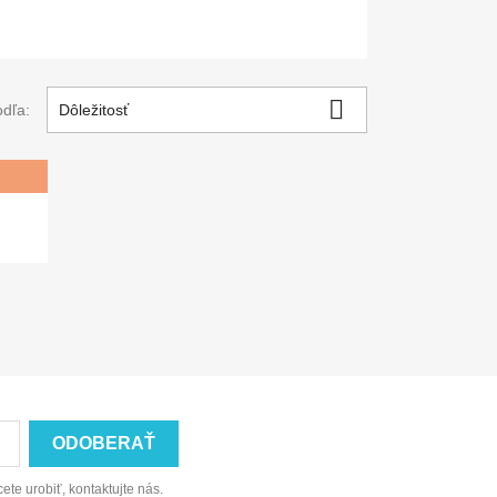

odľa:
Dôležitosť
ete urobiť, kontaktujte nás.