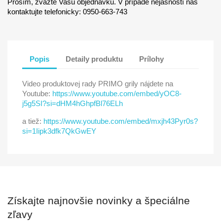
Prosím, zvážte Vašu objednávku. V prípade nejasností nás
kontaktujte telefonicky: 0950-663-743
Popis
Detaily produktu
Prílohy
Video produktovej rady PRIMO grily nájdete na
Youtube:
https://www.youtube.com/embed/yOC8-
j5g5SI?si=dHM4hGhpfBl76ELh
a tiež:
https://www.youtube.com/embed/mxjh43Pyr0s?
si=1Iipk3dfk7QkGwEY
Získajte najnovšie novinky a špeciálne
zľavy