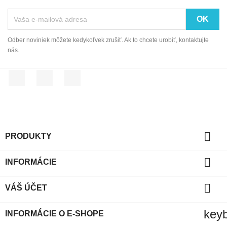
Odber noviniek môžete kedykoľvek zrušiť. Ak to chcete urobiť, kontaktujte
nás.
Facebook
YouTube
Instagram

PRODUKTY

INFORMÁCIE

VÁŠ ÚČET
key
INFORMÁCIE O E-SHOPE